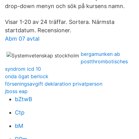
drop-down menyn och sök på kursens namn.
Visar 1-20 av 24 träffar. Sortera. Närmsta
startdatum. Recensioner.
Abm 07 avtal
bergamunken ab
postthrombotisches
syndrom icd 10
onda ögat berlock
förseningsavgift deklaration privatperson
jboss eap
bZtwB
Ctp
bM