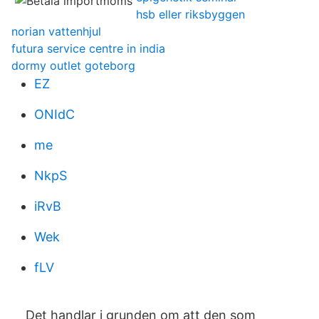
hsb eller riksbyggen
norian vattenhjul
futura service centre in india
dormy outlet goteborg
EZ
ONIdC
me
NkpS
iRvB
Wek
fLV
Det handlar i grunden om att den som